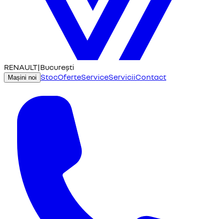
RENAULT
|
București
Stoc
Oferte
Service
Servicii
Contact
Mașini noi