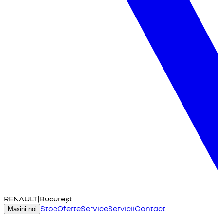
RENAULT
|
București
Stoc
Oferte
Service
Servicii
Contact
Mașini noi