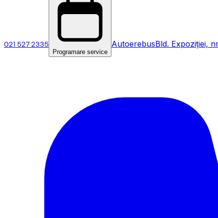
021 527 2335
Autoerebus
Bld. Expoziției, n
Programare service