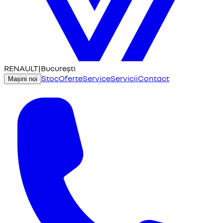
RENAULT
|
București
Stoc
Oferte
Service
Servicii
Contact
Mașini noi