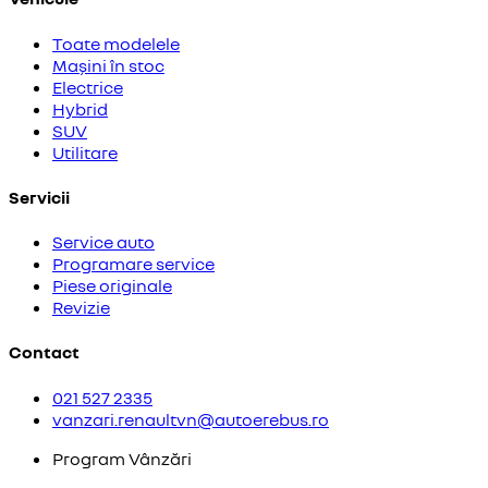
Toate modelele
Mașini în stoc
Electrice
Hybrid
SUV
Utilitare
Servicii
Service auto
Programare service
Piese originale
Revizie
Contact
021 527 2335
vanzari.renaultvn@autoerebus.ro
Program Vânzări