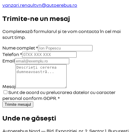
vanzari.renaultvn@autoerebus.ro
Trimite-ne un mesaj
Completează formularul și te vom contacta în cel mai
scurt timp.
Nume complet *
Telefon *
Email
Mesaj
Sunt de acord cu prelucrarea datelor cu caracter
personal conform GDPR. *
Trimite mesajul
Unde ne găsești
Autoerebus Nord — Bld. Expoziției, nr. 2, Sector 1, București