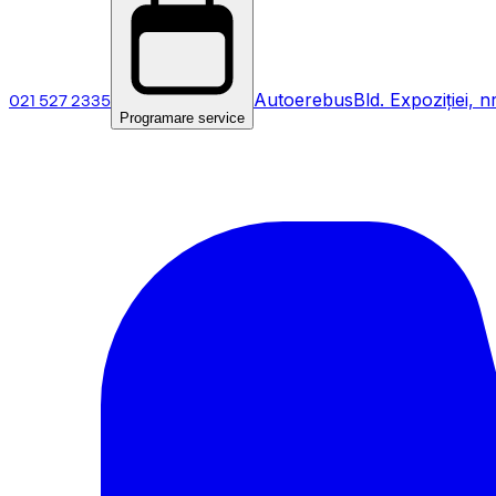
021 527 2335
Autoerebus
Bld. Expoziției, n
Programare service