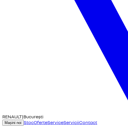
RENAULT
|
București
Stoc
Oferte
Service
Servicii
Contact
Mașini noi