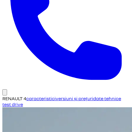
RENAULT 4
caracteristici
versiuni și prețuri
date tehnice
test drive