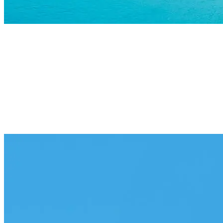
2 x 10"
openR Link