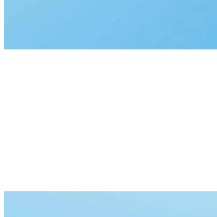
2,20 m
lungime încărcare
23,3 l
spații depozitare