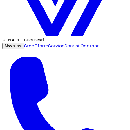
RENAULT
|
București
Stoc
Oferte
Service
Servicii
Contact
Mașini noi