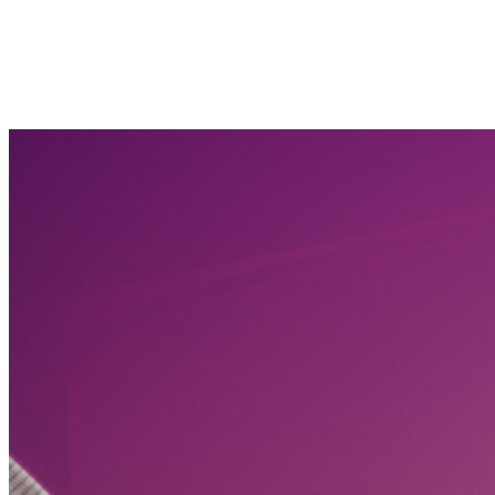
625 km
autonomie electric
30 min
pentru 2h autostradă