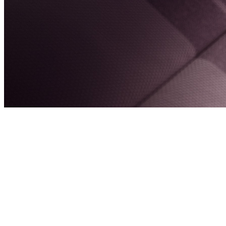
774 cm²
2 ecrane openR