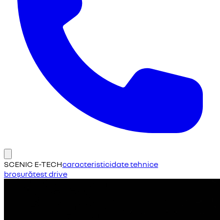
SCENIC E-TECH
caracteristici
date tehnice
broșură
test drive