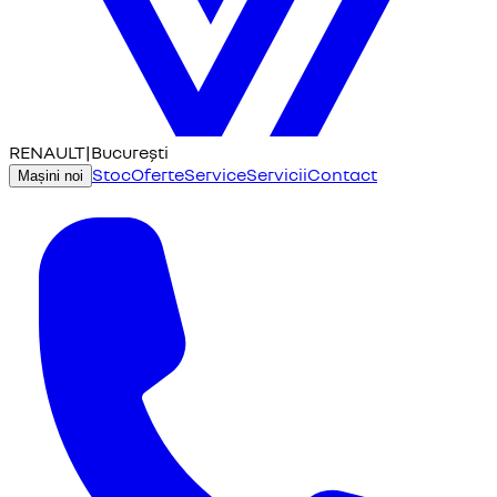
RENAULT
|
București
Stoc
Oferte
Service
Servicii
Contact
Mașini noi