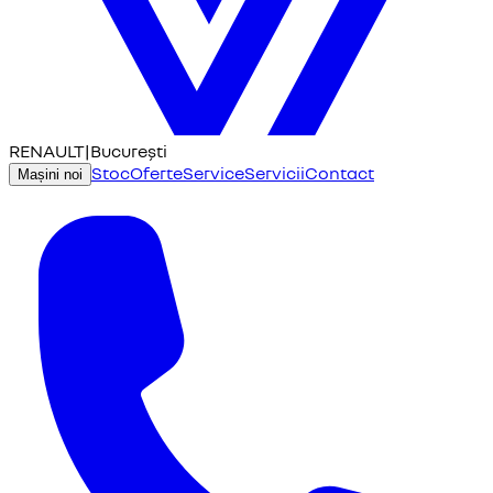
RENAULT
|
București
Stoc
Oferte
Service
Servicii
Contact
Mașini noi