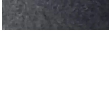
R5
E-Tech
100% electric
150
CP