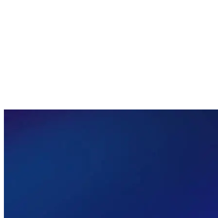
3,92 m
lungime
326 l
volum portbagaj