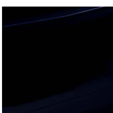
încărcare 15% → 80%