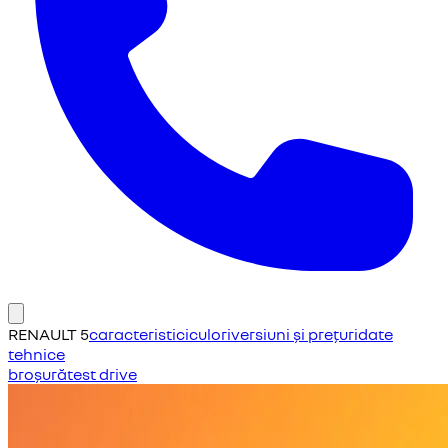
RENAULT 5
caracteristici
culori
versiuni și prețuri
date
tehnice
broșură
test drive