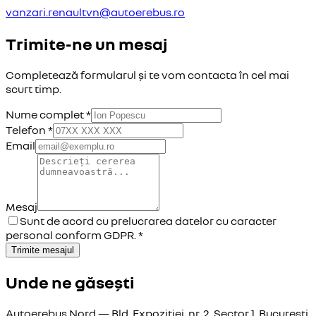
vanzari.renaultvn@autoerebus.ro
Trimite-ne un mesaj
Completează formularul și te vom contacta în cel mai
scurt timp.
Nume complet *
Telefon *
Email
Mesaj
Sunt de acord cu prelucrarea datelor cu caracter
personal conform GDPR. *
Trimite mesajul
Unde ne găsești
Autoerebus Nord — Bld. Expoziției, nr. 2, Sector 1, București