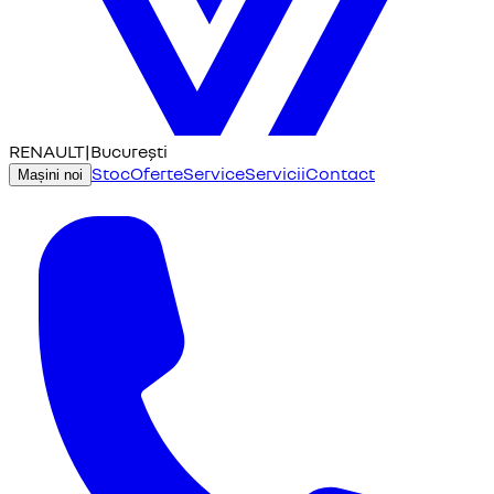
RENAULT
|
București
Stoc
Oferte
Service
Servicii
Contact
Mașini noi