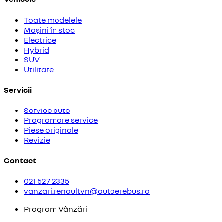
Toate modelele
Mașini în stoc
Electrice
Hybrid
SUV
Utilitare
Servicii
Service auto
Programare service
Piese originale
Revizie
Contact
021 527 2335
vanzari.renaultvn@autoerebus.ro
Program Vânzări