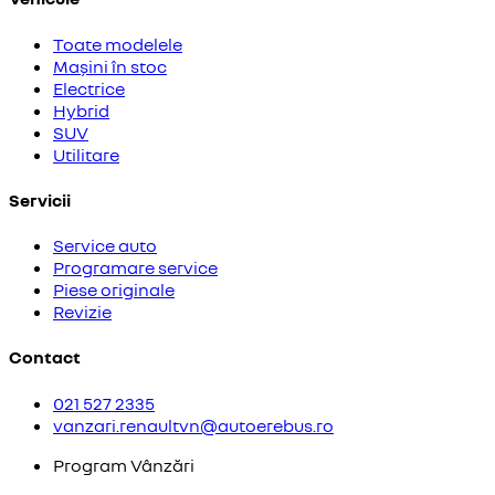
Toate modelele
Mașini în stoc
Electrice
Hybrid
SUV
Utilitare
Servicii
Service auto
Programare service
Piese originale
Revizie
Contact
021 527 2335
vanzari.renaultvn@autoerebus.ro
Program Vânzări