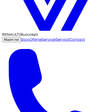
RENAULT
|
București
Stoc
Oferte
Service
Servicii
Contact
Mașini noi