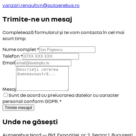
vanzari.renaultvn@autoerebus.ro
Trimite-ne un mesaj
Completează formularul și te vom contacta în cel mai
scurt timp.
Nume complet *
Telefon *
Email
Mesaj
Sunt de acord cu prelucrarea datelor cu caracter
personal conform GDPR. *
Trimite mesajul
Unde ne găsești
Autoerebus Nord — Bld. Expoziției, nr. 2, Sector 1, București