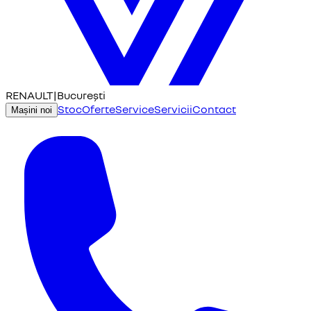
RENAULT
|
București
Stoc
Oferte
Service
Servicii
Contact
Mașini noi