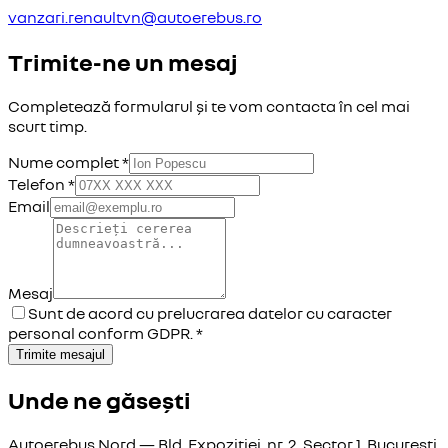
vanzari.renaultvn@autoerebus.ro
Trimite-ne un mesaj
Completează formularul și te vom contacta în cel mai
scurt timp.
Nume complet *
Telefon *
Email
Mesaj
Sunt de acord cu prelucrarea datelor cu caracter
personal conform GDPR. *
Trimite mesajul
Unde ne găsești
Autoerebus Nord — Bld. Expoziției, nr. 2, Sector 1, București