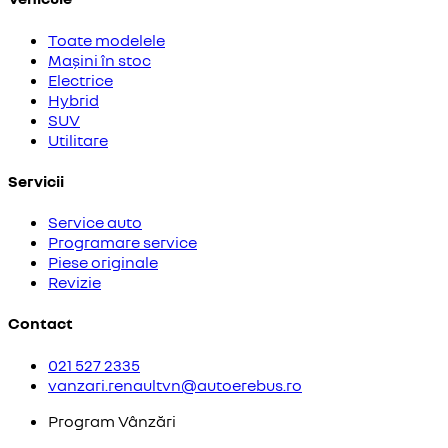
Toate modelele
Mașini în stoc
Electrice
Hybrid
SUV
Utilitare
Servicii
Service auto
Programare service
Piese originale
Revizie
Contact
021 527 2335
vanzari.renaultvn@autoerebus.ro
Program Vânzări