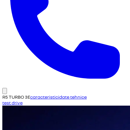
R5 TURBO 3E
caracteristici
date tehnice
test drive