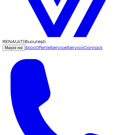
RENAULT
|
București
Stoc
Oferte
Service
Servicii
Contact
Mașini noi