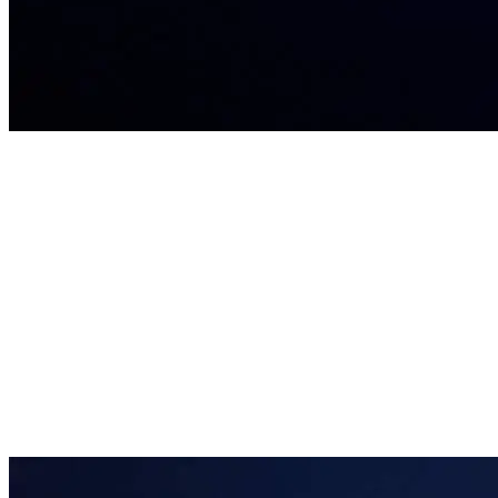
1.450
kg masă
2,6
kg/CP