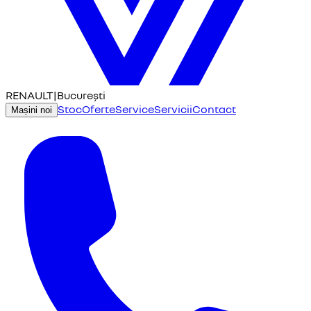
RENAULT
|
București
Stoc
Oferte
Service
Servicii
Contact
Mașini noi