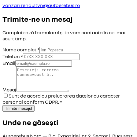
vanzari.renaultvn@autoerebus.ro
Trimite-ne un mesaj
Completează formularul și te vom contacta în cel mai
scurt timp.
Nume complet *
Telefon *
Email
Mesaj
Sunt de acord cu prelucrarea datelor cu caracter
personal conform GDPR. *
Trimite mesajul
Unde ne găsești
Autoerebus Nord — Bld. Expoziției, nr. 2, Sector 1, București