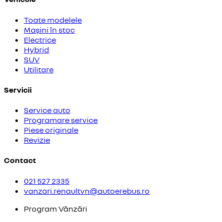
Toate modelele
Mașini în stoc
Electrice
Hybrid
SUV
Utilitare
Servicii
Service auto
Programare service
Piese originale
Revizie
Contact
021 527 2335
vanzari.renaultvn@autoerebus.ro
Program Vânzări