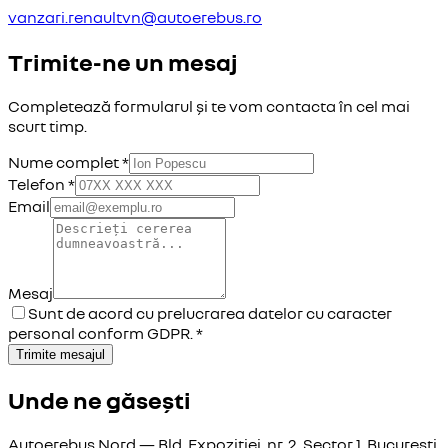
vanzari.renaultvn@autoerebus.ro
Trimite-ne un mesaj
Completează formularul și te vom contacta în cel mai
scurt timp.
Nume complet *
Telefon *
Email
Mesaj
Sunt de acord cu prelucrarea datelor cu caracter
personal conform GDPR. *
Trimite mesajul
Unde ne găsești
Autoerebus Nord — Bld. Expoziției, nr. 2, Sector 1, București