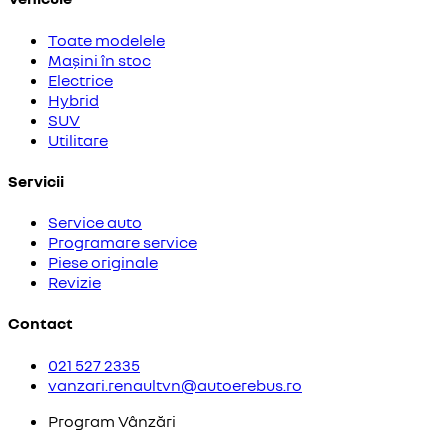
Toate modelele
Mașini în stoc
Electrice
Hybrid
SUV
Utilitare
Servicii
Service auto
Programare service
Piese originale
Revizie
Contact
021 527 2335
vanzari.renaultvn@autoerebus.ro
Program Vânzări