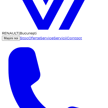
RENAULT
|
București
Stoc
Oferte
Service
Servicii
Contact
Mașini noi