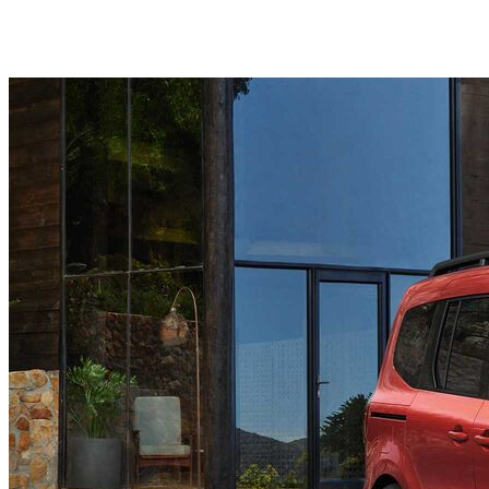
2
motorizări (benzină / diesel)