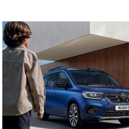
615 mm
deschidere laterală