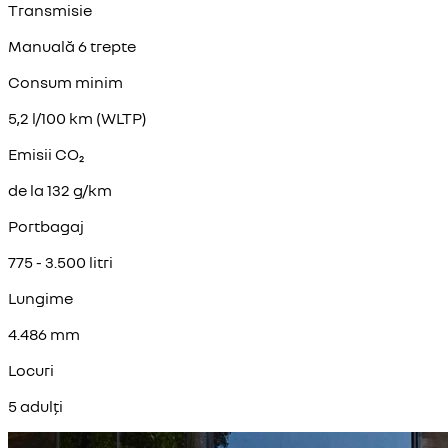
Transmisie
Manuală 6 trepte
Consum minim
5,2 l/100 km (WLTP)
Emisii CO₂
de la 132 g/km
Portbagaj
775 - 3.500 litri
Lungime
4.486 mm
Locuri
5 adulți