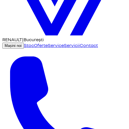
RENAULT
|
București
Stoc
Oferte
Service
Servicii
Contact
Mașini noi