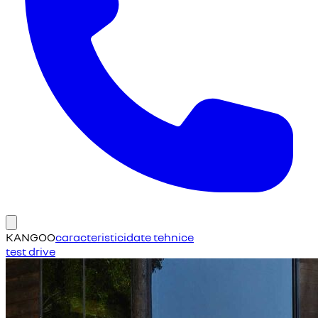
KANGOO
caracteristici
date tehnice
test drive