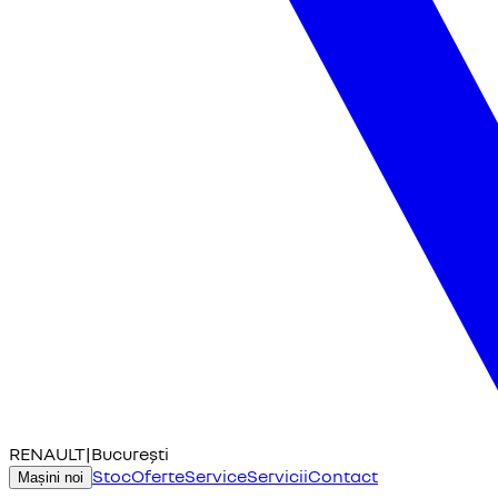
RENAULT
|
București
Stoc
Oferte
Service
Servicii
Contact
Mașini noi